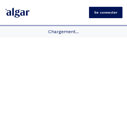
Se connecter
Chargement...
Dans un premier temps, échangez gratuitement
avec un expert en urbanisme ! 📞
Inscrivez-vous dès maintenant. Un de nos experts en
urbanisme vous rappelle et répond à toutes vos
questions.
Il vous présentera l'accompagnement unique